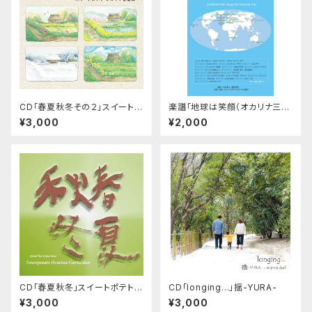
CD「春夏秋冬その２」スイートポ
楽譜「地球は笑顔（オカリナ三重
テトオカリナ合奏団
奏のための）CD伴奏付」スイー
¥3,000
¥2,000
トポテトオカリナ合奏団
CD「春夏秋冬」スイートポテトオ
CD「longing...」揺-YURA-
カリナ合奏団
¥3,000
¥3,000