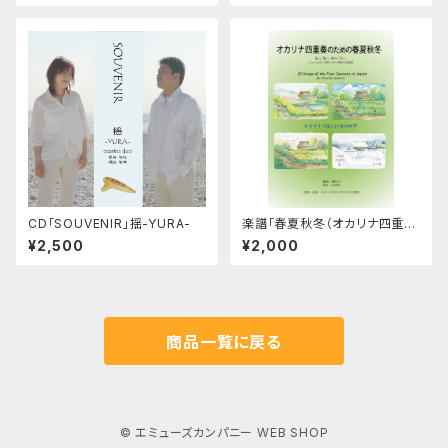
CD「SOUVENIR」揺-YURA-
楽譜「春夏秋冬（オカリナ四重奏
のための）」スイートポテトオカ
¥2,500
¥2,000
リナ合奏団
商品一覧に戻る
© エミューズカンパニー WEB SHOP